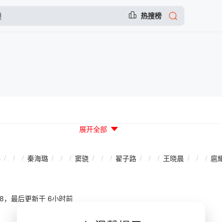
热搜榜
展开全部
存
/
/
/
秦海璐
/
/
/
窦骁
/
/
/
翟子路
/
/
/
王晓晨
/
/
/
扈
24:08，最后更新于 6小时前