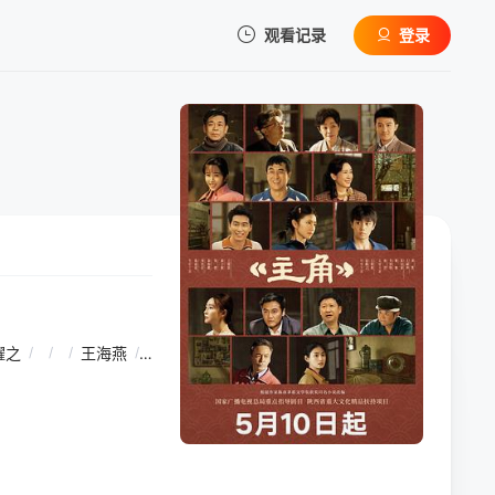
观看记录
登录
我的观影记录
暂无观看影片的记录
耀之
/
/
/
王海燕
/
/
/
李泽锋
/
/
/
孙浩
/
/
/
姬他
/
/
/
张