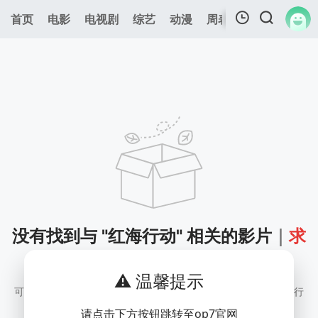
0
首页
电影
电视剧
综艺
动漫
周表
专题
更新
我的观影记录
暂无观看影片的记录
没有找到与 "红海行动" 相关的影片
｜
求
片留言
⚠️ 温馨提示
可尝试缩短关键词试试，如 庆余年第一季粤语 可换成 庆余年 进行
搜索
请点击下方按钮跳转至op7官网