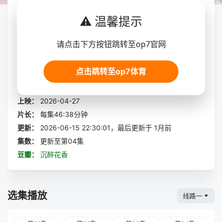
收藏
立即播放
⚠️ 温馨提示
沉醉花香
请点击下方按钮跳转至op7官网
展开全部
点击跳转至op7体育
导演：
A Natthaphong Wongkaweepairod
主演：
萨特雅克尔·查拉德
/
/
/
平贲·帕尼同通隆
/
/
/
金那坡
上映：
2026-04-27
片长：
每集46:38分钟
更新：
2026-06-15 22:30:01，最后更新于 1月前
集数：
更新至第04集
豆瓣：
沉醉花香
选集播放
线路一