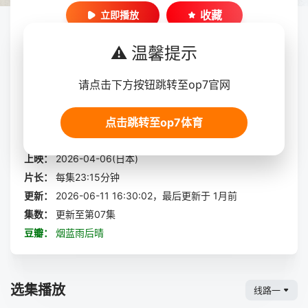
收藏
立即播放
⚠️ 温馨提示
烟蓝雨后晴
展开全部
请点击下方按钮跳转至op7官网
导演：
高桥名月
点击跳转至op7体育
编剧：
开真理
/
青木江梨花
主演：
武田航平
/
涩谷谦人
上映：
2026-04-06(日本)
片长：
每集23:15分钟
更新：
2026-06-11 16:30:02，最后更新于 1月前
集数：
更新至第07集
豆瓣：
烟蓝雨后晴
选集播放
线路一