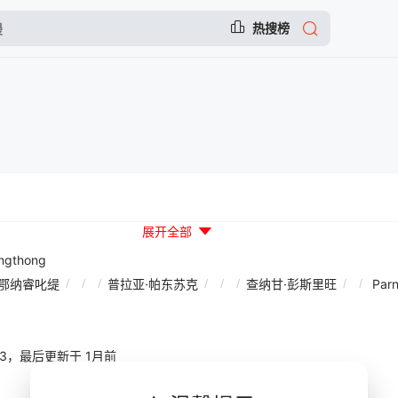
热搜榜
展开全部
ngthong
容鄂纳睿叱缇
/
/
/
普拉亚·帕东苏克
/
/
/
查纳甘·彭斯里旺
/
/
Parn 
30:03，最后更新于 1月前