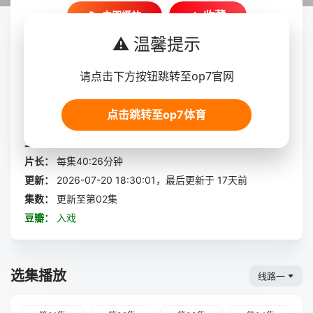
收藏
立即播放
⚠️ 温馨提示
入戏
请点击下方按钮跳转至op7官网
展开全部
导演：
文刀
点击跳转至op7体育
主演：
奥利
/
/
/
淑元
上映：
2026-06-27
片长：
每集40:26分钟
更新：
2026-07-20 18:30:01，最后更新于 17天前
集数：
更新至第02集
豆瓣：
入戏
选集播放
线路一