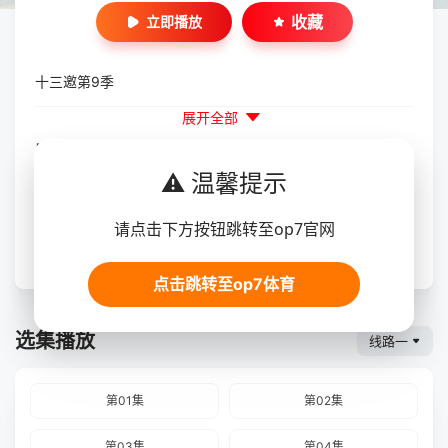
收藏
立即播放
十三邀第9季
展开全部
导演：
徐婵娟
⚠️ 温馨提示
主演：
许知远
更新：
2026-07-02 16:30:02，最后更新于 1月前
请点击下方按钮跳转至op7官网
片长：
更新至第07集
豆瓣：
十三邀第9季
点击跳转至op7体育
选集播放
线路一
第01集
第02集
第03集
第04集