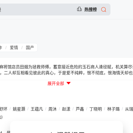
热搜榜
作
爱情
国产
/
/
将馆店员田烟为拯救师傅，蓄意接近危险的玉石商人逄径赋，机关算尽
，二人却互相看见彼此的真心，于是爱不纯粹，恨不彻底，恨海情天却也
展开全部
舒环
/
姚星灏
/
王蕴凡
/
周沐
/
赵漾
/
芦鑫
/
丁晓明
/
林子璐
/
从
)
30:04，最后更新于 1月前