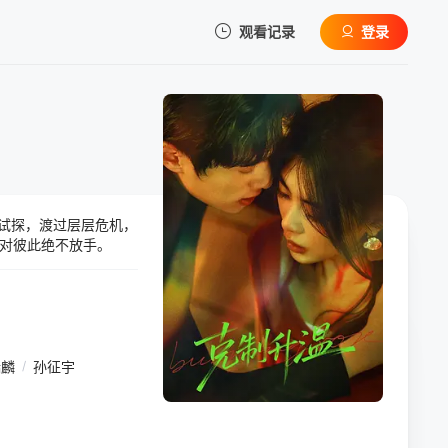
观看记录
登录
我的观影记录
试探，渡过层层危机，
暂无观看影片的记录
对彼此绝不放手。
瑞麟
/
孙征宇