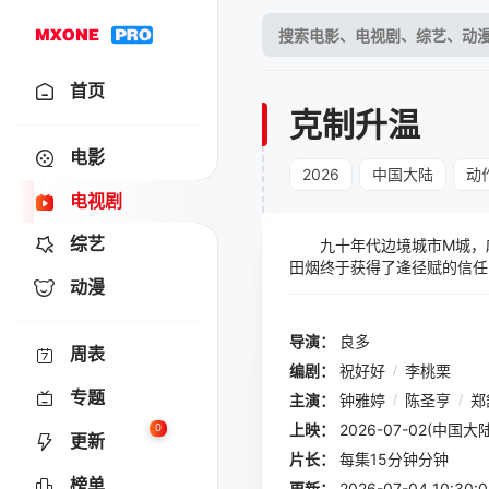
首页
克制升温
电影
2026
中国大陆
动
电视剧
综艺
九十年代边境城市M城，麻
田烟终于获得了逄径赋的信任
动漫
导演：
良多
周表
编剧：
祝好好
/
李桃栗
专题
主演：
钟雅婷
/
陈圣亨
/
郑
上映：
2026-07-02(中国大陆
0
更新
片长：
每集15分钟分钟
榜单
更新：
2026-07-04 10: